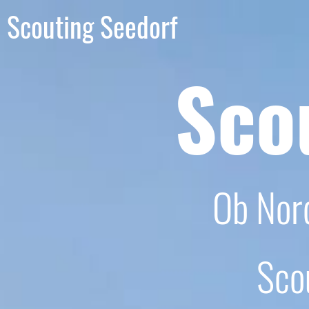
Scouting Seedorf
Sco
Ob Nor
Sco