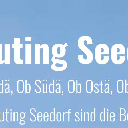
uting See
dä, Ob Südä, Ob Ostä, O
uting Seedorf sind die B